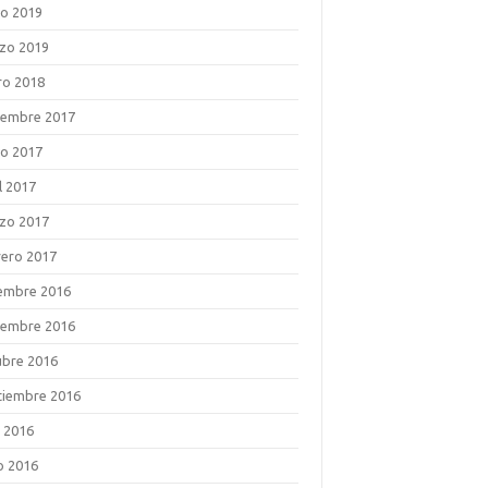
o 2019
zo 2019
ro 2018
iembre 2017
o 2017
l 2017
zo 2017
rero 2017
iembre 2016
iembre 2016
ubre 2016
tiembre 2016
o 2016
o 2016