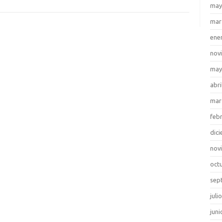
may
mar
ene
nov
may
abri
mar
feb
dic
nov
oct
sep
juli
juni