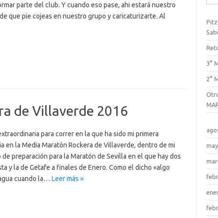
mar parte del club. Y cuando eso pase, ahi estará nuestro
e que pie cojeas en nuestro grupo y caricaturizarte. Al
Pitz
Sab
Reto
3° 
2° 
Otr
MA
a de Villaverde 2016
ago
raordinaria para correr en la que ha sido mi primera
a en la Media Maratón Rockera de Villaverde, dentro de mi
may
 de preparación para la Maratón de Sevilla en el que hay dos
mar
ta y la de Getafe a finales de Enero. Como el dicho «algo
feb
 agua cuando la…
Leer más »
ene
feb