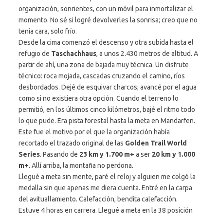
organización, sonrientes, con un móvil para inmortalizar el
momento. No sé si logré devolverles la sonrisa; creo que no
tenía cara, solo frío.
Desde la cima comenzó el descenso y otra subida hasta el
refugio de
Taschachhaus
, a unos 2.430 metros de altitud. A
partir de ahí, una zona de bajada muy técnica. Un disfrute
técnico: roca mojada, cascadas cruzando el camino, ríos
desbordados. Dejé de esquivar charcos; avancé por el agua
como si no existiera otra opción. Cuando el terreno lo
permitió, en los últimos cinco kilómetros, bajé el ritmo todo
lo que pude. Era pista forestal hasta la meta en Mandarfen.
Este fue el motivo por el que la organización había
recortado el trazado original de las
Golden Trail World
Series
. Pasando de
23 km y 1.700 m+
a ser
20 km y 1.000
m+
. Allí arriba, la montaña no perdona.
Llegué a meta sin mente, paré el reloj y alguien me colgó la
medalla sin que apenas me diera cuenta. Entré en la carpa
del avituallamiento. Calefacción, bendita calefacción.
Estuve 4 horas en carrera. Llegué a meta en la 38 posición