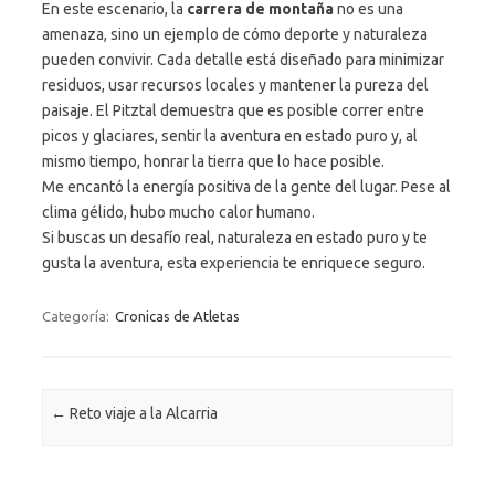
En este escenario, la
carrera de montaña
no es una
amenaza, sino un ejemplo de cómo deporte y naturaleza
pueden convivir. Cada detalle está diseñado para minimizar
residuos, usar recursos locales y mantener la pureza del
paisaje. El Pitztal demuestra que es posible correr entre
picos y glaciares, sentir la aventura en estado puro y, al
mismo tiempo, honrar la tierra que lo hace posible.
Me encantó la energía positiva de la gente del lugar. Pese al
clima gélido, hubo mucho calor humano.
Si buscas un desafío real, naturaleza en estado puro y te
gusta la aventura, esta experiencia te enriquece seguro.
Categoría:
Cronicas de Atletas
Navegación de entradas
←
Reto viaje a la Alcarria