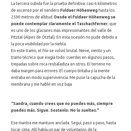
La tercera subida fue la prueba definitiva: casi 6 kilómetros
de ascenso por el sendero
Fuldaer Höhenweg
hasta los
2590 metros de altitud.
Desde el Fuldaer Höhenweg se
puede contemplar claramente el Taschachferner
, que
es uno de los glaciares más impresionantes del valle de
Pitztal (Alpes de Ötztal). En esta ocasión no pude debido a
la poca visibilidad por la niebla.
En este tramo, el frío se volvió brutal. Nieve, viento y un
tramo técnico que exigía todo: cuerdas en algunos pasos,
trepadas sobre roca resbaladiza en otros. El terreno no
daba margen para errores. El cuerpo tiritaba y la mente
entraba en modo supervivencia. Me puse la capucha de la
membrana y me hablé en voz baja
“Sandra, cuando crees que no puedes más, siempre
puedes más. Sigue. Sostenlo. No lo sueltes.”
Ese mantra me mantuvo anclada. Seguí, paso a paso, hasta
tocar cima. Allí había un par de voluntarios de la