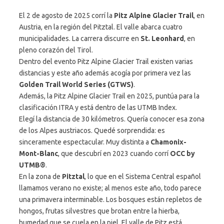
El 2 de agosto de 2025 corrí la
Pitz Alpine Glacier Trail
, en
Austria, en la región del Pitztal. El valle abarca cuatro
municipalidades. La carrera discurre en
St. Leonhard
, en
pleno corazón del Tirol.
Dentro del evento Pitz Alpine Glacier Trail existen varias
distancias y este año además acogía por primera vez las
Golden Trail World Series (GTWS)
.
Además, la Pitz Alpine Glacier Trail en 2025, puntúa para la
clasificación ITRA y está dentro de las UTMB Index.
Elegí la distancia de 30 kilómetros. Quería conocer esa zona
de los Alpes austriacos. Quedé sorprendida: es
sinceramente espectacular. Muy distinta a
Chamonix-
Mont-Blanc
, que descubrí en 2023 cuando corrí
OCC by
UTMB®
.
En la zona de
Pitztal
, lo que en el Sistema Central español
llamamos verano no existe; al menos este año, todo parece
una primavera interminable. Los bosques están repletos de
hongos, frutas silvestres que brotan entre la hierba,
humedad que se cuela en la piel. El valle de Pitz está