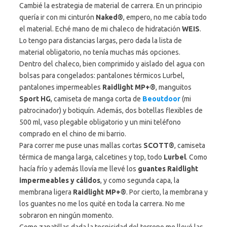
Cambié la estrategia de material de carrera. En un principio
quería ir con mi cinturón
Naked®
, empero, no me cabía todo
el material. Eché mano de mi chaleco de hidratación
WEIS
.
Lo tengo para distancias largas, pero dada la lista de
material obligatorio, no tenía muchas más opciones.
Dentro del chaleco, bien comprimido y aislado del agua con
bolsas para congelados: pantalones térmicos Lurbel,
pantalones impermeables
Raidlight MP+®
, manguitos
Sport HG
, camiseta de manga corta de
Beoutdoor
(mi
patrocinador) y botiquín. Además, dos botellas flexibles de
500 ml, vaso plegable obligatorio y un mini teléfono
comprado en el chino de mi barrio.
Para correr me puse unas mallas cortas
SCOTT®
, camiseta
térmica de manga larga, calcetines y top, todo
Lurbel
. Como
hacía frío y además llovía me llevé los
guantes Raidlight
impermeables y cálidos
, y como segunda capa, la
membrana ligera
Raidlight MP+®
. Por cierto, la membrana y
los guantes no me los quité en toda la carrera. No me
sobraron en ningún momento.
Como zapatillas dada la tecnicidad del terreno me llevé las