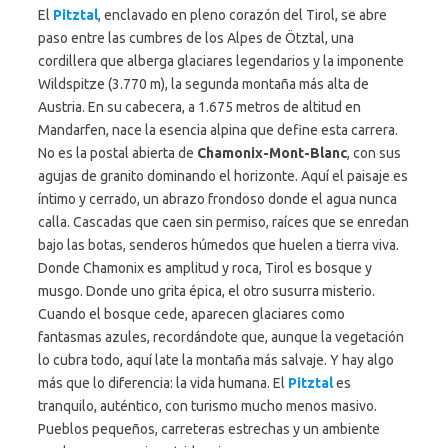
El
Pitztal
, enclavado en pleno corazón del Tirol, se abre
paso entre las cumbres de los Alpes de Ötztal, una
cordillera que alberga glaciares legendarios y la imponente
Wildspitze (3.770 m), la segunda montaña más alta de
Austria. En su cabecera, a 1.675 metros de altitud en
Mandarfen, nace la esencia alpina que define esta carrera.
No es la postal abierta de
Chamonix-Mont-Blanc
, con sus
agujas de granito dominando el horizonte. Aquí el paisaje es
íntimo y cerrado, un abrazo frondoso donde el agua nunca
calla. Cascadas que caen sin permiso, raíces que se enredan
bajo las botas, senderos húmedos que huelen a tierra viva.
Donde Chamonix es amplitud y roca, Tirol es bosque y
musgo. Donde uno grita épica, el otro susurra misterio.
Cuando el bosque cede, aparecen glaciares como
fantasmas azules, recordándote que, aunque la vegetación
lo cubra todo, aquí late la montaña más salvaje. Y hay algo
más que lo diferencia: la vida humana. El
Pitztal
es
tranquilo, auténtico, con turismo mucho menos masivo.
Pueblos pequeños, carreteras estrechas y un ambiente