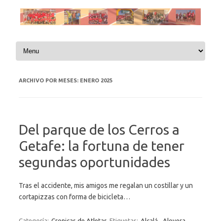
Saltar al contenido
ARCHIVO POR MESES:
ENERO 2025
Del parque de los Cerros a
Getafe: la fortuna de tener
segundas oportunidades
Tras el accidente, mis amigos me regalan un costillar y un
cortapizzas con forma de bicicleta…
Categoría:
Cronicas de Atletas
Etiquetas:
Alcalá
,
Alovera
,