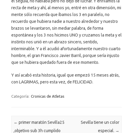
él seguía, no hablaba pero no dejó de luchar. Y enfilamos la
recta de meta y ahí, al menos yo, entré en otra dimensión, mi
mente sólo recuerda que íbamos los 3 en paralelo, no
recuerdo que hubiera nadie a nuestro alrededor y nuestro
brazos se levantaron, sin mediar palabra, de forma
espontánea y los 3 nos hicimos UNO y cruzamos la meta y el
instinto nos unió en un abrazo sincero, sentido,
interminable. Y a él acudió afortunadamente nuestro cuarto
hombre, el gran Francisco Javier Barril, porque sería injusto
que se hubiera quedado fuera de ese momento.
Y así acabó esta historia, igual que empezó 15 meses atrás,
con LAGRIMAS, pero esta vez, de FELICIDAD.
Categoría:
Cronicas de Atletas
Navegación de entradas
←
primer maratón Sevilla25
Sevilla tiene un color
,objetivo sub 3h cumplido
especial.
→