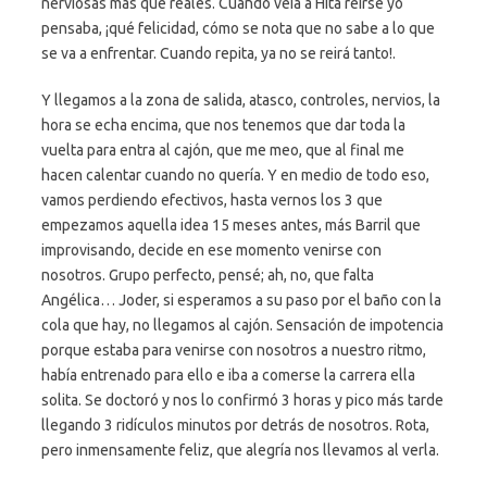
nerviosas más que reales. Cuando veía a Hita reírse yo
pensaba, ¡qué felicidad, cómo se nota que no sabe a lo que
se va a enfrentar. Cuando repita, ya no se reirá tanto!.
Y llegamos a la zona de salida, atasco, controles, nervios, la
hora se echa encima, que nos tenemos que dar toda la
vuelta para entra al cajón, que me meo, que al final me
hacen calentar cuando no quería. Y en medio de todo eso,
vamos perdiendo efectivos, hasta vernos los 3 que
empezamos aquella idea 15 meses antes, más Barril que
improvisando, decide en ese momento venirse con
nosotros. Grupo perfecto, pensé; ah, no, que falta
Angélica… Joder, si esperamos a su paso por el baño con la
cola que hay, no llegamos al cajón. Sensación de impotencia
porque estaba para venirse con nosotros a nuestro ritmo,
había entrenado para ello e iba a comerse la carrera ella
solita. Se doctoró y nos lo confirmó 3 horas y pico más tarde
llegando 3 ridículos minutos por detrás de nosotros. Rota,
pero inmensamente feliz, que alegría nos llevamos al verla.