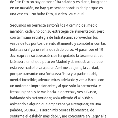
de “sin foto no hay entreno” ha calado y es diario, imaginaos
en un maratón, no hay que perder oportunidad porque es
una vez en…No hubo foto, sí video. Vale igual.
Seguimos en perfecta sintonía los 4 camino del medio
maratón, cada uno con su estrategia de alimentación, pero
con la misma estrategia de hidratación: aprovechar los
vasos de los puntos de avituallamiento y completar con las
botellas si alguno se ha quedado corto. Al pasar por el 19
Javi expresa su liberación, se ha quitado la losa moral del
kilómetro en el que petó en Madrid y da muestras de que
esta vez nadie le va a parar. A mí me acojona, la verdad,
porque transmite una fortaleza física y, a partir de ahí,
mental increíble; además miras adelante y ves a Barril, con
un motoraco impresionante y al que sólo la carrocería le
frena un poco; y te vas hacia la derecha y ves a Busto,
hablando sin tartamudear, aplaudiendo él al púbico,
animando a alguno que empezaba ya a renquear, en una
palabra, SOBRAO. Fueron mis peores kilómetros, de
sentirme el eslabón más débil y me concentré en llegar a la