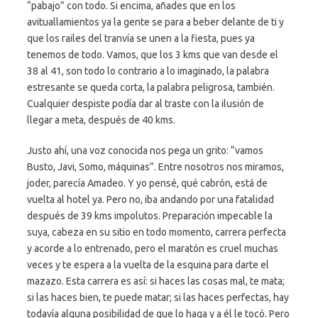
“pabajo” con todo. Si encima, añades que en los
avituallamientos ya la gente se para a beber delante de ti y
que los railes del tranvía se unen a la fiesta, pues ya
tenemos de todo. Vamos, que los 3 kms que van desde el
38 al 41, son todo lo contrario a lo imaginado, la palabra
estresante se queda corta, la palabra peligrosa, también.
Cualquier despiste podía dar al traste con la ilusión de
llegar a meta, después de 40 kms.
Justo ahí, una voz conocida nos pega un grito: “vamos
Busto, Javi, Somo, máquinas”. Entre nosotros nos miramos,
joder, parecía Amadeo. Y yo pensé, qué cabrón, está de
vuelta al hotel ya. Pero no, iba andando por una fatalidad
después de 39 kms impolutos. Preparación impecable la
suya, cabeza en su sitio en todo momento, carrera perfecta
y acorde a lo entrenado, pero el maratón es cruel muchas
veces y te espera a la vuelta de la esquina para darte el
mazazo. Esta carrera es así: si haces las cosas mal, te mata;
si las haces bien, te puede matar; si las haces perfectas, hay
todavía alguna posibilidad de que lo haga y a él le tocó. Pero