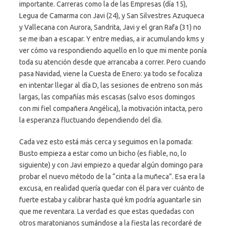
importante. Carreras como la de las Empresas (día 15),
Legua de Camarma con Javi (24), y San Silvestres Azuqueca
y Vallecana con Aurora, Sandrita, Javi y el gran Rafa (31) no
se me iban a escapar. Y entre medias, a ir acumulando kms y
ver cómo va respondiendo aquello en lo que mi mente ponía
toda su atención desde que arrancaba a correr. Pero cuando
pasa Navidad, viene la Cuesta de Enero: ya todo se focaliza
en intentar llegar al día D, las sesiones de entreno son más
largas, las compañías más escasas (salvo esos domingos
con mi fiel compañera Angélica), la motivación intacta, pero
la esperanza fluctuando dependiendo del día.
Cada vez esto está más cerca y seguimos en la pomada:
Busto empieza a estar como un bicho (es fiable, no, lo
siguiente) y con Javi empiezo a quedar algún domingo para
probar el nuevo método de la “cinta a la muñeca”. Esa era la
excusa, en realidad quería quedar con él para ver cuánto de
fuerte estaba y calibrar hasta qué km podría aguantarle sin
que me reventara. La verdad es que estas quedadas con
otros maratonianos sumándose a la fiesta las recordaré de