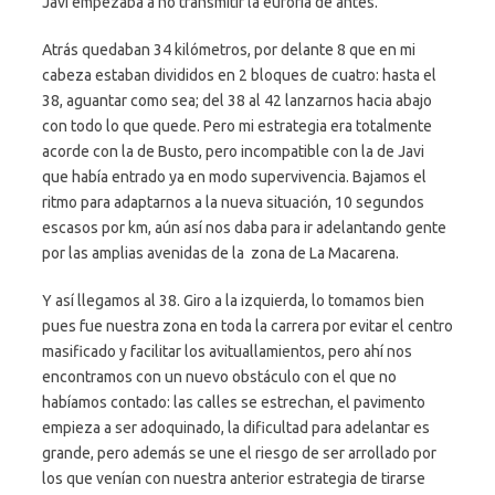
Javi empezaba a no transmitir la euforia de antes.
Atrás quedaban 34 kilómetros, por delante 8 que en mi
cabeza estaban divididos en 2 bloques de cuatro: hasta el
38, aguantar como sea; del 38 al 42 lanzarnos hacia abajo
con todo lo que quede. Pero mi estrategia era totalmente
acorde con la de Busto, pero incompatible con la de Javi
que había entrado ya en modo supervivencia. Bajamos el
ritmo para adaptarnos a la nueva situación, 10 segundos
escasos por km, aún así nos daba para ir adelantando gente
por las amplias avenidas de la zona de La Macarena.
Y así llegamos al 38. Giro a la izquierda, lo tomamos bien
pues fue nuestra zona en toda la carrera por evitar el centro
masificado y facilitar los avituallamientos, pero ahí nos
encontramos con un nuevo obstáculo con el que no
habíamos contado: las calles se estrechan, el pavimento
empieza a ser adoquinado, la dificultad para adelantar es
grande, pero además se une el riesgo de ser arrollado por
los que venían con nuestra anterior estrategia de tirarse