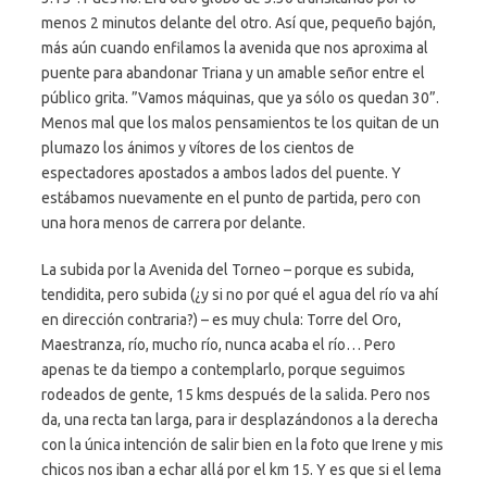
menos 2 minutos delante del otro. Así que, pequeño bajón,
más aún cuando enfilamos la avenida que nos aproxima al
puente para abandonar Triana y un amable señor entre el
público grita. ”Vamos máquinas, que ya sólo os quedan 30”.
Menos mal que los malos pensamientos te los quitan de un
plumazo los ánimos y vítores de los cientos de
espectadores apostados a ambos lados del puente. Y
estábamos nuevamente en el punto de partida, pero con
una hora menos de carrera por delante.
La subida por la Avenida del Torneo – porque es subida,
tendidita, pero subida (¿y si no por qué el agua del río va ahí
en dirección contraria?) – es muy chula: Torre del Oro,
Maestranza, río, mucho río, nunca acaba el río… Pero
apenas te da tiempo a contemplarlo, porque seguimos
rodeados de gente, 15 kms después de la salida. Pero nos
da, una recta tan larga, para ir desplazándonos a la derecha
con la única intención de salir bien en la foto que Irene y mis
chicos nos iban a echar allá por el km 15. Y es que si el lema