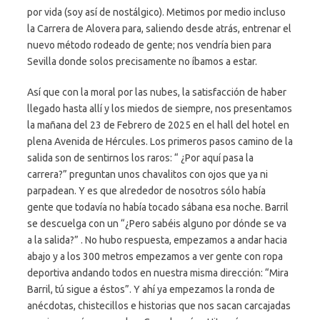
por vida (soy así de nostálgico). Metimos por medio incluso
la Carrera de Alovera para, saliendo desde atrás, entrenar el
nuevo método rodeado de gente; nos vendría bien para
Sevilla donde solos precisamente no íbamos a estar.
Así que con la moral por las nubes, la satisfacción de haber
llegado hasta allí y los miedos de siempre, nos presentamos
la mañana del 23 de Febrero de 2025 en el hall del hotel en
plena Avenida de Hércules. Los primeros pasos camino de la
salida son de sentirnos los raros: “ ¿Por aquí pasa la
carrera?” preguntan unos chavalitos con ojos que ya ni
parpadean. Y es que alrededor de nosotros sólo había
gente que todavía no había tocado sábana esa noche. Barril
se descuelga con un “¿Pero sabéis alguno por dónde se va
a la salida?” . No hubo respuesta, empezamos a andar hacia
abajo y a los 300 metros empezamos a ver gente con ropa
deportiva andando todos en nuestra misma dirección: “Mira
Barril, tú sigue a éstos”. Y ahí ya empezamos la ronda de
anécdotas, chistecillos e historias que nos sacan carcajadas