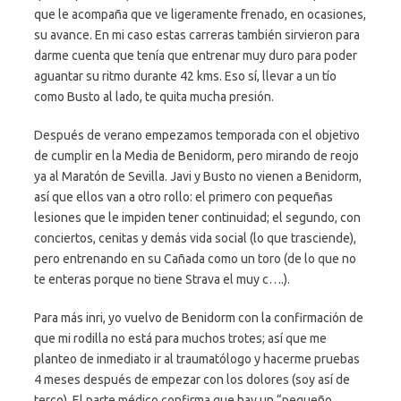
que le acompaña que ve ligeramente frenado, en ocasiones,
su avance. En mi caso estas carreras también sirvieron para
darme cuenta que tenía que entrenar muy duro para poder
aguantar su ritmo durante 42 kms. Eso sí, llevar a un tío
como Busto al lado, te quita mucha presión.
Después de verano empezamos temporada con el objetivo
de cumplir en la Media de Benidorm, pero mirando de reojo
ya al Maratón de Sevilla. Javi y Busto no vienen a Benidorm,
así que ellos van a otro rollo: el primero con pequeñas
lesiones que le impiden tener continuidad; el segundo, con
conciertos, cenitas y demás vida social (lo que trasciende),
pero entrenando en su Cañada como un toro (de lo que no
te enteras porque no tiene Strava el muy c….).
Para más inri, yo vuelvo de Benidorm con la confirmación de
que mi rodilla no está para muchos trotes; así que me
planteo de inmediato ir al traumatólogo y hacerme pruebas
4 meses después de empezar con los dolores (soy así de
terco). El parte médico confirma que hay un “pequeño