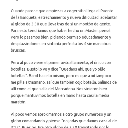
Cuando parece que empiezas a coger sitio llega el Puente
de la Barqueta, estrechamiento y nueva dificultad: adelantar
al globo de 3:30 que lleva tras de sí un montón de gente.
Para esto tendríamos que haber hecho un Master, pensé.
Pero lo pasamos bien, pidiendo permiso educadamente y
desplazándonos en sintonía perfecta los 4 sin maniobras
bruscas.
Pero al poco viene el primer avituallamiento, el único con
botellas. Busto lo ve y dice “Quedaos ahí, que yo pillo
botellas”. Barril hace lo mismo, pero es que a mí tampoco
me pilla a trasmano, así que también cojo botella. Salimos de
allí como el que salía del Mercadona. Nos vinieron bien
porque mantuvimos botella en mano hasta casi la media
maratón.
Al poco vemos aproximarnos a otro grupo numeroso y un
globo comandando y pienso “no jodas que damos caza al de
3:15”. Pues no. Era otro globo de 3:30 transitando por lo