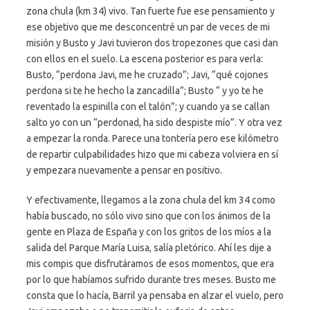
zona chula (km 34) vivo. Tan fuerte fue ese pensamiento y
ese objetivo que me desconcentré un par de veces de mi
misión y Busto y Javi tuvieron dos tropezones que casi dan
con ellos en el suelo. La escena posterior es para verla:
Busto, “perdona Javi, me he cruzado”; Javi, “qué cojones
perdona si te he hecho la zancadilla”; Busto “ y yo te he
reventado la espinilla con el talón”; y cuando ya se callan
salto yo con un “perdonad, ha sido despiste mío”. Y otra vez
a empezar la ronda. Parece una tontería pero ese kilómetro
de repartir culpabilidades hizo que mi cabeza volviera en sí
y empezara nuevamente a pensar en positivo.
Y efectivamente, llegamos a la zona chula del km 34 como
había buscado, no sólo vivo sino que con los ánimos de la
gente en Plaza de España y con los gritos de los míos a la
salida del Parque María Luisa, salía pletórico. Ahí les dije a
mis compis que disfrutáramos de esos momentos, que era
por lo que habíamos sufrido durante tres meses. Busto me
consta que lo hacía, Barril ya pensaba en alzar el vuelo, pero